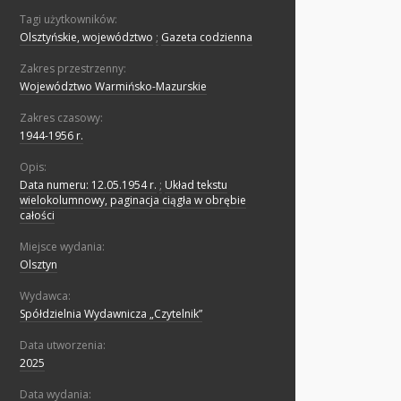
Tagi użytkowników:
Olsztyńskie, województwo
;
Gazeta codzienna
Zakres przestrzenny:
Województwo Warmińsko-Mazurskie
Zakres czasowy:
1944-1956 r.
Opis:
Data numeru: 12.05.1954 r.
;
Układ tekstu
wielokolumnowy, paginacja ciągła w obrębie
całości
Miejsce wydania:
Olsztyn
Wydawca:
Spółdzielnia Wydawnicza „Czytelnik”
Data utworzenia:
2025
Data wydania: