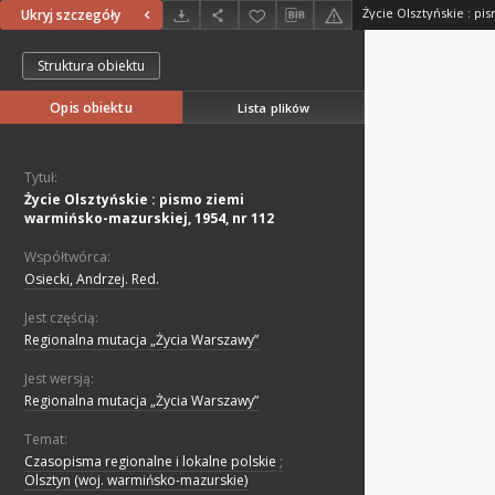
Ukryj szczegóły
Struktura obiektu
Opis obiektu
Lista plików
Tytuł:
Życie Olsztyńskie : pismo ziemi
warmińsko-mazurskiej, 1954, nr 112
Współtwórca:
Osiecki, Andrzej. Red.
Jest częścią:
Regionalna mutacja „Życia Warszawy”
Jest wersją:
Regionalna mutacja „Życia Warszawy”
Temat:
Czasopisma regionalne i lokalne polskie
;
Olsztyn (woj. warmińsko-mazurskie)