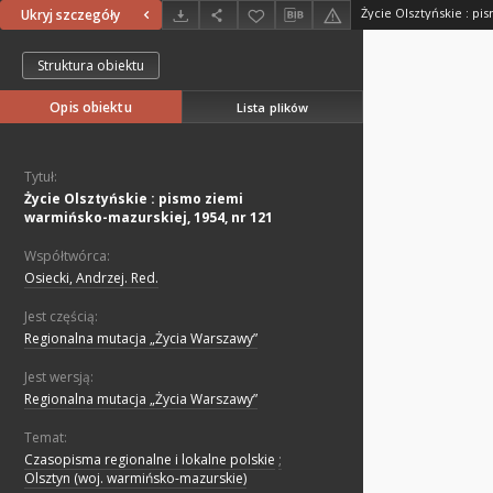
Ukryj szczegóły
Struktura obiektu
Opis obiektu
Lista plików
Tytuł:
Życie Olsztyńskie : pismo ziemi
warmińsko-mazurskiej, 1954, nr 121
Współtwórca:
Osiecki, Andrzej. Red.
Jest częścią:
Regionalna mutacja „Życia Warszawy”
Jest wersją:
Regionalna mutacja „Życia Warszawy”
Temat:
Czasopisma regionalne i lokalne polskie
;
Olsztyn (woj. warmińsko-mazurskie)