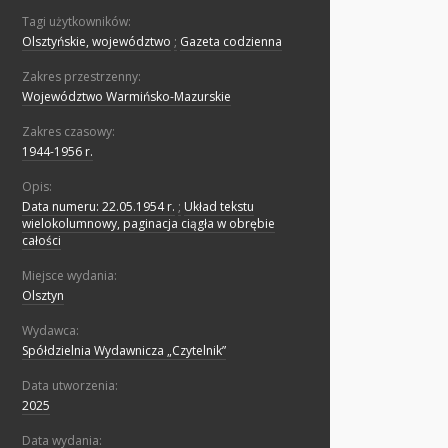
Tagi użytkowników:
Olsztyńskie, województwo
;
Gazeta codzienna
Zakres przestrzenny:
Województwo Warmińsko-Mazurskie
Zakres czasowy:
1944-1956 r.
Opis:
Data numeru: 22.05.1954 r.
;
Układ tekstu
wielokolumnowy, paginacja ciągła w obrębie
całości
Miejsce wydania:
Olsztyn
Wydawca:
Spółdzielnia Wydawnicza „Czytelnik”
Data utworzenia:
2025
Data wydania: