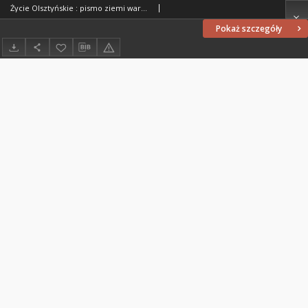
Życie Olsztyńskie : pismo ziemi warmińsko-mazurskiej, 1954, nr 134
Pokaż szczegóły