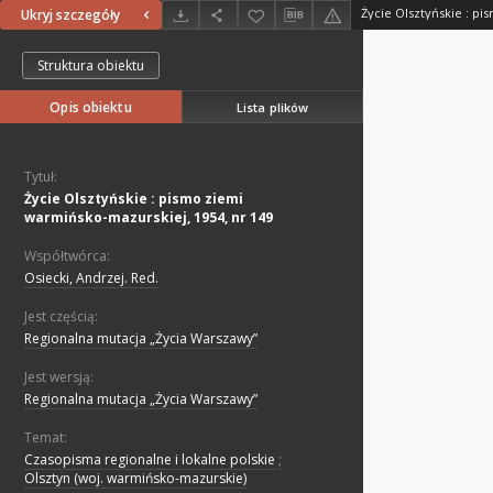
Ukryj szczegóły
Struktura obiektu
Opis obiektu
Lista plików
Tytuł:
Życie Olsztyńskie : pismo ziemi
warmińsko-mazurskiej, 1954, nr 149
Współtwórca:
Osiecki, Andrzej. Red.
Jest częścią:
Regionalna mutacja „Życia Warszawy”
Jest wersją:
Regionalna mutacja „Życia Warszawy”
Temat:
Czasopisma regionalne i lokalne polskie
;
Olsztyn (woj. warmińsko-mazurskie)