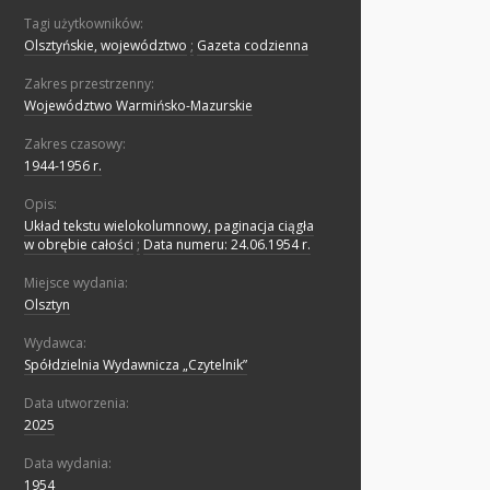
Tagi użytkowników:
Olsztyńskie, województwo
;
Gazeta codzienna
Zakres przestrzenny:
Województwo Warmińsko-Mazurskie
Zakres czasowy:
1944-1956 r.
Opis:
Układ tekstu wielokolumnowy, paginacja ciągła
w obrębie całości
;
Data numeru: 24.06.1954 r.
Miejsce wydania:
Olsztyn
Wydawca:
Spółdzielnia Wydawnicza „Czytelnik”
Data utworzenia:
2025
Data wydania:
1954