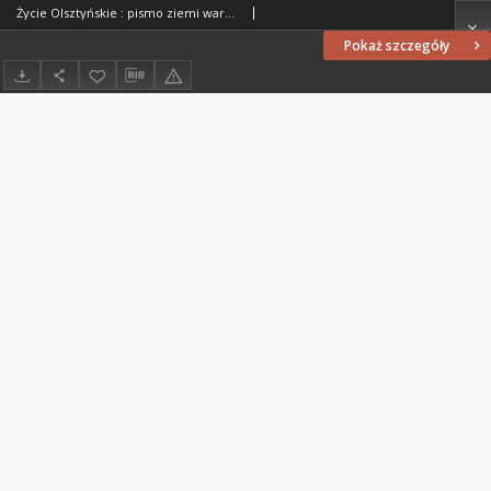
Życie Olsztyńskie : pismo ziemi warmińsko-mazurskiej, 1954, nr 150
Pokaż szczegóły