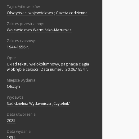
Tagi użytkowników:
Olsztyńskie, województwo
;
Gazeta codzienna
Zakres przestrzenny:
Województwo Warmińsko-Mazurskie
Zakres czasowy:
1944-1956 r.
Opis:
Układ tekstu wielokolumnowy, paginacja ciągła
w obrębie całości
;
Data numeru: 30.06.1954 r.
Miejsce wydania:
Olsztyn
Wydawca:
Spółdzielnia Wydawnicza „Czytelnik”
Data utworzenia:
2025
Data wydania:
1954