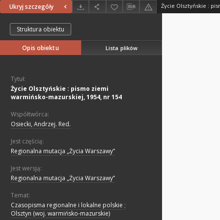
Ukryj szczegóły
Struktura obiektu
Opis obiektu
Lista plików
Tytuł:
Życie Olsztyńskie : pismo ziemi
warmińsko-mazurskiej, 1954, nr 154
Współtwórca:
Osiecki, Andrzej. Red.
Jest częścią:
Regionalna mutacja „Życia Warszawy”
Jest wersją:
Regionalna mutacja „Życia Warszawy”
Temat:
Czasopisma regionalne i lokalne polskie
;
Olsztyn (woj. warmińsko-mazurskie)