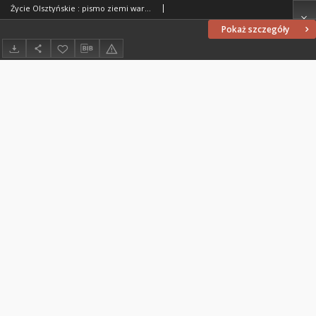
Życie Olsztyńskie : pismo ziemi warmińsko-mazurskiej, 1954, nr 155
Pokaż szczegóły