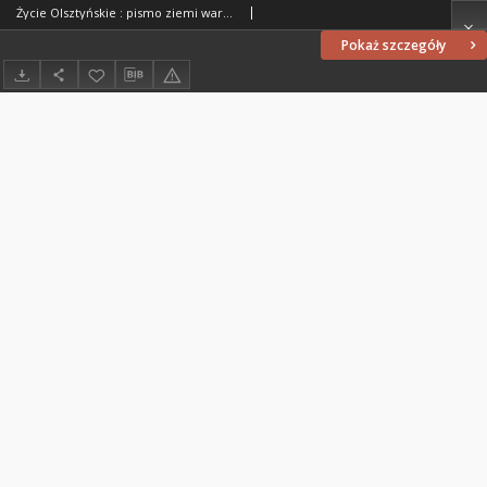
Życie Olsztyńskie : pismo ziemi warmińsko-mazurskiej, 1954, nr 166
Pokaż szczegóły