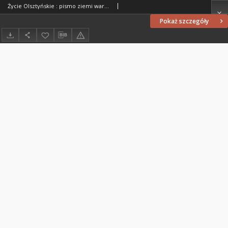
Życie Olsztyńskie : pismo ziemi warmińsko-mazurskiej, 1954, nr 174
Pokaż szczegóły