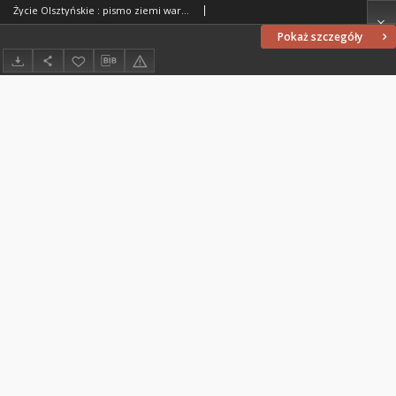
Życie Olsztyńskie : pismo ziemi warmińsko-mazurskiej, 1954, nr 180
Pokaż szczegóły