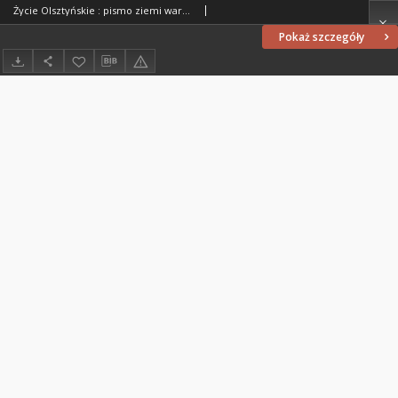
Życie Olsztyńskie : pismo ziemi warmińsko-mazurskiej, 1954, nr 189
Pokaż szczegóły