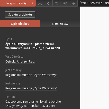
Ukryj szczegóły
Struktura obiektu
Opis obiektu
Lista plików
Tytuł:
Życie Olsztyńskie : pismo ziemi
warmińsko-mazurskiej, 1954, nr 191
Współtwórca:
Osiecki, Andrzej. Red.
Jest częścią:
Regionalna mutacja „Życia Warszawy”
Jest wersją:
Regionalna mutacja „Życia Warszawy”
Temat:
Czasopisma regionalne i lokalne polskie
;
Olsztyn (woj. warmińsko-mazurskie)