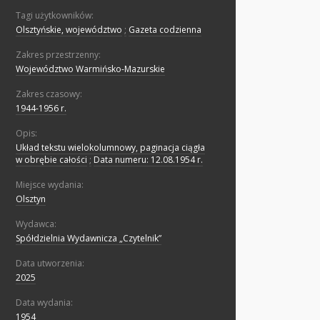
Tagi użytkowników:
Olsztyńskie, województwo
;
Gazeta codzienna
Zakres przestrzenny:
Województwo Warmińsko-Mazurskie
Zakres czasowy:
1944-1956 r.
Opis:
Układ tekstu wielokolumnowy, paginacja ciągła
w obrębie całości
;
Data numeru: 12.08.1954 r.
Miejsce wydania:
Olsztyn
Wydawca:
Spółdzielnia Wydawnicza „Czytelnik”
Data utworzenia:
2025
Data wydania:
1954