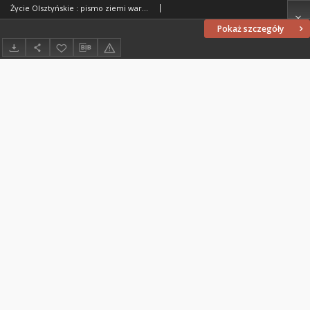
Życie Olsztyńskie : pismo ziemi warmińsko-mazurskiej, 1954, nr 195
Pokaż szczegóły