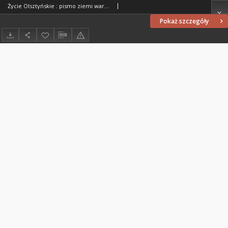
Życie Olsztyńskie : pismo ziemi warmińsko-mazurskiej, 1954, nr 205
Pokaż szczegóły