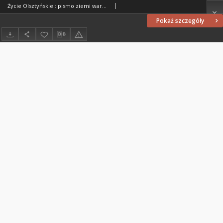
Życie Olsztyńskie : pismo ziemi warmińsko-mazurskiej, 1954, nr 210
Pokaż szczegóły