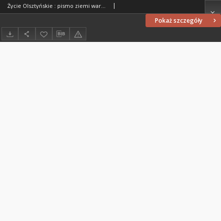
Życie Olsztyńskie : pismo ziemi warmińsko-mazurskiej, 1954, nr 215
Pokaż szczegóły