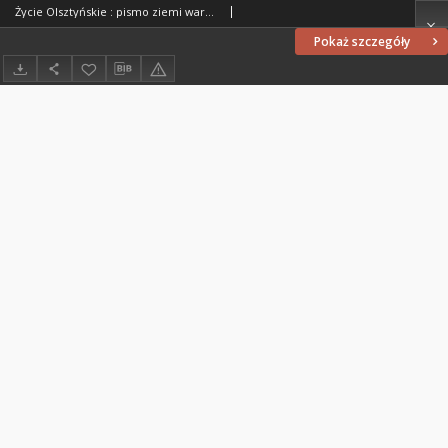
Życie Olsztyńskie : pismo ziemi warmińsko-mazurskiej, 1954, nr 216
Pokaż szczegóły