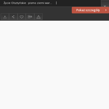
Życie Olsztyńskie : pismo ziemi warmińsko-mazurskiej, 1954, nr 217
Pokaż szczegóły