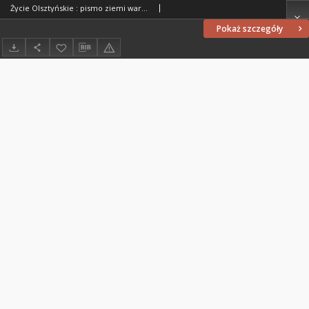
Życie Olsztyńskie : pismo ziemi warmińsko-mazurskiej, 1954, nr 224
Pokaż szczegóły