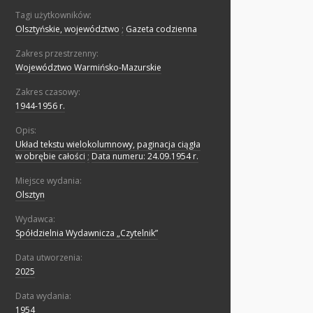
Tagi użytkowników:
Olsztyńskie, województwo
;
Gazeta codzienna
Zakres przestrzenny:
Województwo Warmińsko-Mazurskie
Zakres czasowy:
1944-1956 r.
Opis:
Układ tekstu wielokolumnowy, paginacja ciągła
w obrębie całości
;
Data numeru: 24.09.1954 r.
Miejsce wydania:
Olsztyn
Wydawca:
Spółdzielnia Wydawnicza „Czytelnik”
Data utworzenia:
2025
Data wydania:
1954