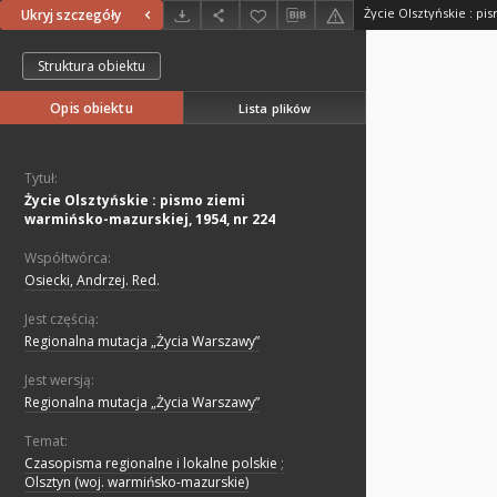
Ukryj szczegóły
Struktura obiektu
Opis obiektu
Lista plików
Tytuł:
Życie Olsztyńskie : pismo ziemi
warmińsko-mazurskiej, 1954, nr 224
Współtwórca:
Osiecki, Andrzej. Red.
Jest częścią:
Regionalna mutacja „Życia Warszawy”
Jest wersją:
Regionalna mutacja „Życia Warszawy”
Temat:
Czasopisma regionalne i lokalne polskie
;
Olsztyn (woj. warmińsko-mazurskie)