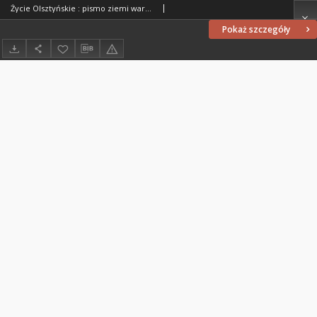
Życie Olsztyńskie : pismo ziemi warmińsko-mazurskiej, 1954, nr 229
Pokaż szczegóły