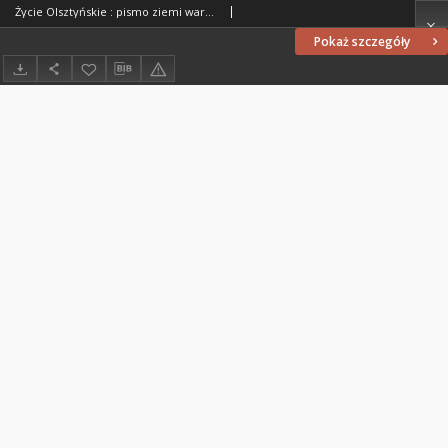
Życie Olsztyńskie : pismo ziemi warmińsko-mazurskiej, 1954, nr 233
Pokaż szczegóły