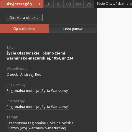
Ukryj szczegóły
Struktura obiektu
Opis obiektu
Lista plików
Tytuł:
Życie Olsztyńskie : pismo ziemi
warmińsko-mazurskiej, 1954, nr 234
Współtwórca:
Osiecki, Andrzej. Red.
Jest częścią:
Regionalna mutacja „Życia Warszawy”
Jest wersją:
Regionalna mutacja „Życia Warszawy”
Temat:
Czasopisma regionalne i lokalne polskie
;
Olsztyn (woj. warmińsko-mazurskie)