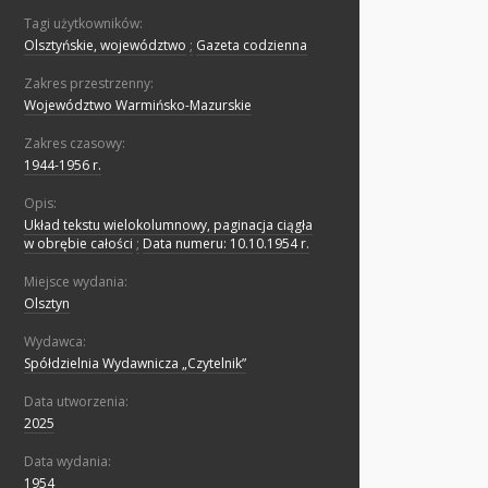
Tagi użytkowników:
Olsztyńskie, województwo
;
Gazeta codzienna
Zakres przestrzenny:
Województwo Warmińsko-Mazurskie
Zakres czasowy:
1944-1956 r.
Opis:
Układ tekstu wielokolumnowy, paginacja ciągła
w obrębie całości
;
Data numeru: 10.10.1954 r.
Miejsce wydania:
Olsztyn
Wydawca:
Spółdzielnia Wydawnicza „Czytelnik”
Data utworzenia:
2025
Data wydania:
1954