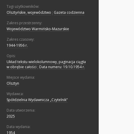
Tagi użytkowników:
Olsztyńskie, województwo
;
Gazeta codzienna
Zakres przestrzenny:
Województwo Warmińsko-Mazurskie
Zakres czasowy:
1944-1956 r.
Opis:
Układ tekstu wielokolumnowy, paginacja ciągła
w obrębie całości
;
Data numeru: 19.10.1954 r.
Miejsce wydania:
Olsztyn
Wydawca:
Spółdzielnia Wydawnicza „Czytelnik”
Data utworzenia:
2025
Data wydania:
1954