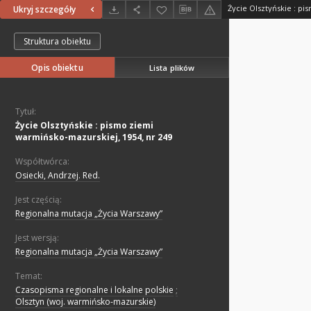
Ukryj szczegóły
Struktura obiektu
Opis obiektu
Lista plików
Tytuł:
Życie Olsztyńskie : pismo ziemi
warmińsko-mazurskiej, 1954, nr 249
Współtwórca:
Osiecki, Andrzej. Red.
Jest częścią:
Regionalna mutacja „Życia Warszawy”
Jest wersją:
Regionalna mutacja „Życia Warszawy”
Temat:
Czasopisma regionalne i lokalne polskie
;
Olsztyn (woj. warmińsko-mazurskie)