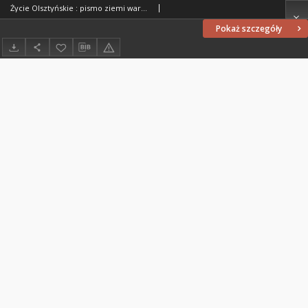
Życie Olsztyńskie : pismo ziemi warmińsko-mazurskiej, 1954, nr 258
Pokaż szczegóły