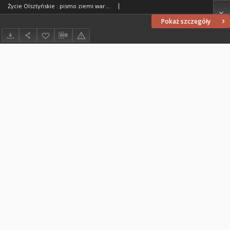
Życie Olsztyńskie : pismo ziemi warmińsko-mazurskiej, 1954, nr 262
Pokaż szczegóły