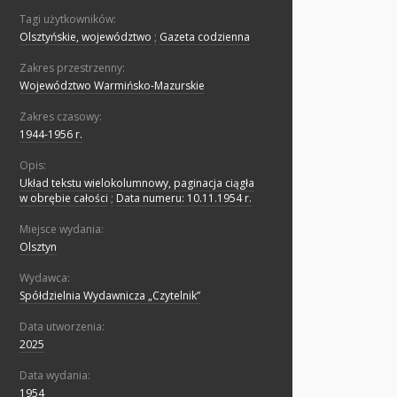
Tagi użytkowników:
Olsztyńskie, województwo
;
Gazeta codzienna
Zakres przestrzenny:
Województwo Warmińsko-Mazurskie
Zakres czasowy:
1944-1956 r.
Opis:
Układ tekstu wielokolumnowy, paginacja ciągła
w obrębie całości
;
Data numeru: 10.11.1954 r.
Miejsce wydania:
Olsztyn
Wydawca:
Spółdzielnia Wydawnicza „Czytelnik”
Data utworzenia:
2025
Data wydania:
1954