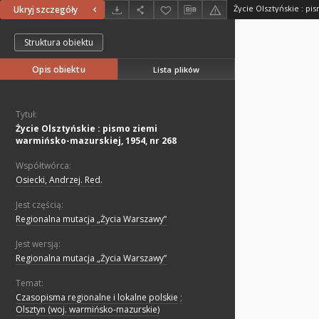
Ukryj szczegóły
Struktura obiektu
Opis obiektu
Lista plików
Tytuł:
Życie Olsztyńskie : pismo ziemi
warmińsko-mazurskiej, 1954, nr 268
Współtwórca:
Osiecki, Andrzej. Red.
Jest częścią:
Regionalna mutacja „Życia Warszawy”
Jest wersją:
Regionalna mutacja „Życia Warszawy”
Temat:
Czasopisma regionalne i lokalne polskie
;
Olsztyn (woj. warmińsko-mazurskie)