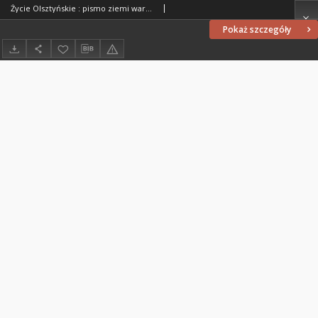
Życie Olsztyńskie : pismo ziemi warmińsko-mazurskiej, 1954, nr 269
Pokaż szczegóły