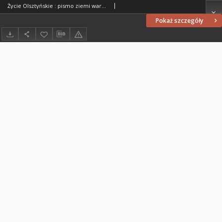
Życie Olsztyńskie : pismo ziemi warmińsko-mazurskiej, 1954, nr 270
Pokaż szczegóły