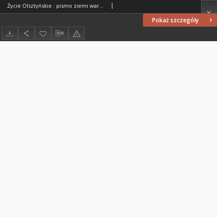
Życie Olsztyńskie : pismo ziemi warmińsko-mazurskiej, 1954, nr 271
Pokaż szczegóły