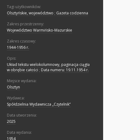
Tagi użytkowników:
Olsztyńskie, województwo
;
Gazeta codzienna
Zakres przestrzenny:
Województwo Warmińsko-Mazurskie
Zakres czasowy:
1944-1956 r.
Opis:
Układ tekstu wielokolumnowy, paginacja ciągła
w obrębie całości
;
Data numeru: 19.11.1954 r.
Miejsce wydania:
Olsztyn
Wydawca:
Spółdzielnia Wydawnicza „Czytelnik”
Data utworzenia:
2025
Data wydania:
1954