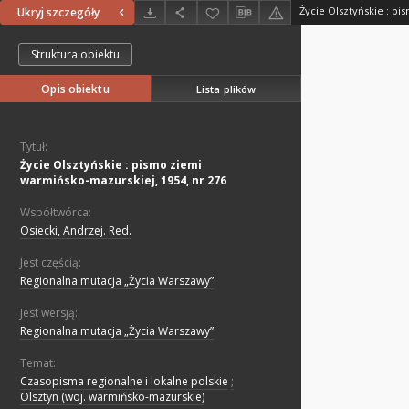
Ukryj szczegóły
Struktura obiektu
Opis obiektu
Lista plików
Tytuł:
Życie Olsztyńskie : pismo ziemi
warmińsko-mazurskiej, 1954, nr 276
Współtwórca:
Osiecki, Andrzej. Red.
Jest częścią:
Regionalna mutacja „Życia Warszawy”
Jest wersją:
Regionalna mutacja „Życia Warszawy”
Temat:
Czasopisma regionalne i lokalne polskie
;
Olsztyn (woj. warmińsko-mazurskie)