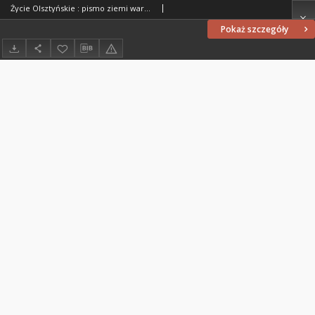
Życie Olsztyńskie : pismo ziemi warmińsko-mazurskiej, 1954, nr 279
Pokaż szczegóły