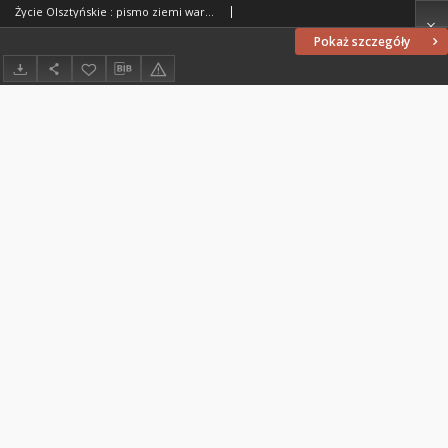
Życie Olsztyńskie : pismo ziemi warmińsko-mazurskiej, 1954, nr 289
Pokaż szczegóły