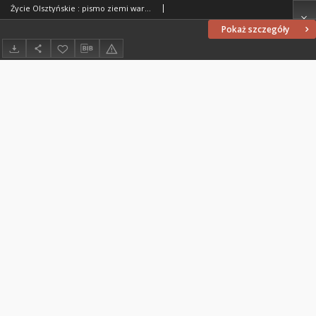
Życie Olsztyńskie : pismo ziemi warmińsko-mazurskiej, 1954, nr 298
Pokaż szczegóły