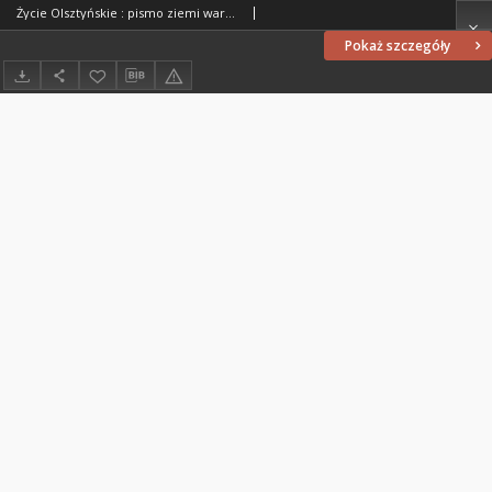
Życie Olsztyńskie : pismo ziemi warmińsko-mazurskiej, 1954, nr 301
Pokaż szczegóły