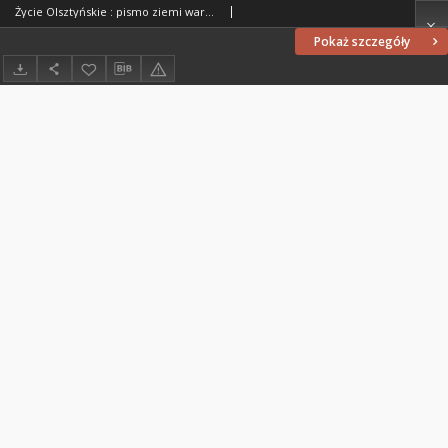
Życie Olsztyńskie : pismo ziemi warmińsko-mazurskiej, 1954, nr 306
Pokaż szczegóły