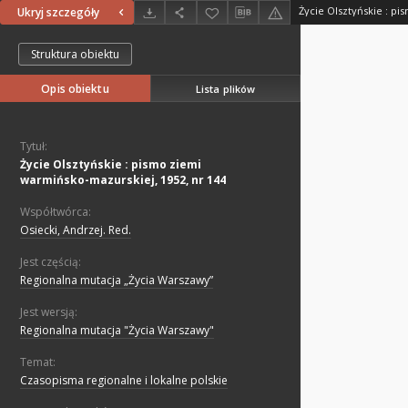
Ukryj szczegóły
Struktura obiektu
Opis obiektu
Lista plików
Tytuł:
Życie Olsztyńskie : pismo ziemi
warmińsko-mazurskiej, 1952, nr 144
Współtwórca:
Osiecki, Andrzej. Red.
Jest częścią:
Regionalna mutacja „Życia Warszawy”
Jest wersją:
Regionalna mutacja "Życia Warszawy"
Temat:
Czasopisma regionalne i lokalne polskie