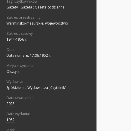
Tagi użytkowników:
Gazety
;
Gazeta
;
Gazeta codzienna
Zakres przestrzenny:
Warmińsko-mazurskie, województwo
Zakres czasowy:
1944-1956 r.
Opis:
Data numeru: 17.06.1952 r.
Miejsce wydania:
Olsztyn
Wydawca:
Spółdzielnia Wydawnicza „Czytelnik”
Data utworzenia:
2025
Data wydania:
1952
Język: