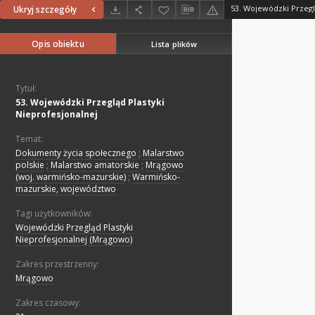
53. Wojewódzki Przegl
Ukryj szczegóły
Opis obiektu
Lista plików
Tytuł:
53. Wojewódzki Przegląd Plastyki
Nieprofesjonalnej
Temat:
Dokumenty życia społecznego
;
Malarstwo
polskie
;
Malarstwo amatorskie
;
Mrągowo
(woj. warmińsko-mazurskie)
;
Warmińsko-
mazurskie, województwo
Tagi użytkowników:
Wojewódzki Przegląd Plastyki
Nieprofesjonalnej (Mrągowo)
Zakres przestrzenny:
Mrągowo
Zakres czasowy: