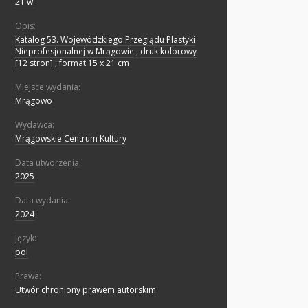
21 w.
Opis:
Katalog 53. Wojewódzkiego Przeglądu Plastyki
Nieprofesjonalnej w Mrągowie
;
druk kolorowy
[12 stron] ; format 15 x 21 cm
Miejsce wydania:
Mrągowo
Wydawca:
Mrągowskie Centrum Kultury
Data utworzenia:
2025
Data wydania:
2024
Język:
pol
Prawa:
Utwór chroniony prawem autorskim