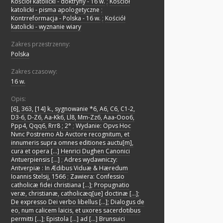
Kościół katolicki - doktryny - 16 w.
;
Kościół
katolicki - pisma apologetyczne
;
Kontrreformacja - Polska - 16 w.
;
Kościół
katolicki - wyznanie wiary
Zakres przestrzenny:
Polska
Zakres czasowy:
16 w.
Opis:
[6], 363, [14] k., sygnowanie *6, A6, C6, C1-2,
D3-6, D-Z6, Aa-Kk6, Ll8, Mm-Zz6, Aaa-Ooo6,
Ppp4, Qqq6, Rrr8 ; 2°
;
Wydanie: Opvs Hoc
Nvnc Postremo Ab Avctore recognitum, et
innumeris supra omnes editiones auctu[m],
cura et opera [...] Henrici Dughen Canonici
Antuerpiensis [...]
;
Adres wydawniczy:
Antverpiæ : In Ædibus Viduæ & Hæredum
Ioannis Stelsij, 1566
;
Zawiera: Confessio
catholicæ fidei christiana [...]; Propugnatio
veræ, christianæ, catholicæq[ue] doctinæ [...];
De expresso Dei verbo libellus [...]; Dialogus de
eo, num calicem laicis, et uxores sacerdotibus
permitti [...]; Epistola [...] ad [...] Brunsuici