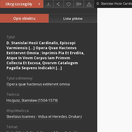
Ukryj szczegóły
Opis obiektu
Lista plików
Tytuł:
D. Stanislai Hosii Cardinalis, Episcopi
Varmiensis [...] Opera Qvae Hactenvs
Extitervnt Omnia : Inprimis Pia Et Ervdita,
Atqve In Vnvm Corpvs Iam Primvm
Collecta Et Excvsa, Qvorvm Catalogvm
Pagella Seqvens Indicabit [...]
Tytuł odmienny:
Opera quæ hactenus extitervnt omnia
Twórca:
Hozjusz, Stanisław (1504-1579)
Współtwórca:
Steelsius Ioannes - Vidua et Heredes. Drukarz
Temat: