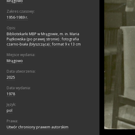
Mrągowo
Zakres czasowy:
1956-1989 r.
Opis:
Bibliotekarki MBP w Mrągowie, m. in. Maria
Piątkowska (po prawej stronie)
;
fotografia
czarno-biała (błyszcząca) ; format 9 x 13 cm
Miejsce wydania:
Mrągowo
Data utworzenia:
2025
Data wydania:
1978
Język:
pol
Prawa:
Utwór chroniony prawem autorskim