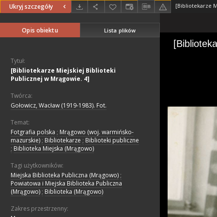
Ukryj szczegóły
Opis obiektu
Lista plików
Tytuł:
[Bibliotekarze Miejskiej Biblioteki
Publicznej w Mrągowie. 4]
Twórca:
Gołowicz, Wacław (1919-1983). Fot.
Temat:
Fotgrafia polska
;
Mrągowo (woj. warmińsko-
mazurskie)
;
Bibliotekarze
;
Biblioteki publiczne
;
Biblioteka Miejska (Mrągowo)
Tagi użytkowników:
Miejska Biblioteka Publiczna (Mrągowo)
;
Powiatowa i Miejska Biblioteka Publiczna
(Mrągowo)
;
Biblioteka (Mrągowo)
Zakres przestrzenny: