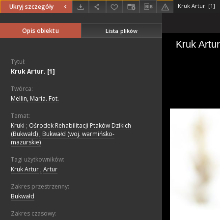
Kruk Artur. [1]
Ukryj szczegóły
Opis obiektu
Lista plików
Tytuł:
Kruk Artur. [1]
Twórca:
Mellin, Maria. Fot.
Temat:
Kruki
;
Ośrodek Rehabilitacji Ptaków Dzikich
(Bukwałd)
;
Bukwałd (woj. warmińsko-
mazurskie)
Tagi użytkowników:
Kruk Artur
;
Artur
Zakres przestrzenny:
Bukwałd
Zakres czasowy: