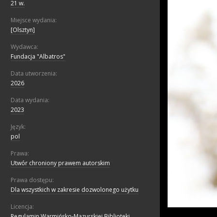
21 w.
Miejsce wydania:
[Olsztyn]
Wydawca:
Fundacja "Albatros"
Data utworzenia:
2026
Data wydania:
2023
Język:
pol
Prawa:
Utwór chroniony prawem autorskim
Prawa dostępu:
Dla wszystkich w zakresie dozwolonego użytku
Licencja:
Regulamin Warmińsko-Mazurskiej Biblioteki