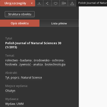
Polish Journal of Natur
Ukryj szczegóły
Struktura obiektu
Opis obiektu
Lista plików
Tytuł:
Polish Journal of Natural Sciences 30
(1/2015)
Temat:
rolnictwo - badania
;
środowisko - ochrona
;
hodowla
;
żywność - analiza
;
biotechnologia
Abstrakt:
Tyt. poprz.: Natural Science
Miejsce wydania:
Olsztyn
Wydawca:
Wydaw. UWM