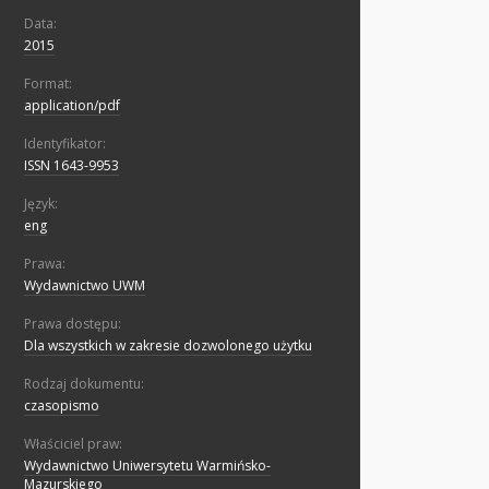
Data:
2015
Format:
application/pdf
Identyfikator:
ISSN 1643-9953
Język:
eng
Prawa:
Wydawnictwo UWM
Prawa dostępu:
Dla wszystkich w zakresie dozwolonego użytku
Rodzaj dokumentu:
czasopismo
Właściciel praw:
Wydawnictwo Uniwersytetu Warmińsko-
Mazurskiego