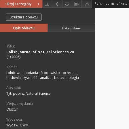
Polish Journal of Natur
Ukryj szczegóły
Struktura obiektu
Opis obiektu
Lista plików
Tytuł:
Polish Journal of Natural Sciences 20
(1/2006)
Temat:
rolnictwo - badania
;
środowisko - ochrona
;
hodowla
;
żywność - analiza
;
biotechnologia
Abstrakt:
Tyt. poprz.: Natural Science
Miejsce wydania:
Olsztyn
Wydawca:
Wydaw. UWM