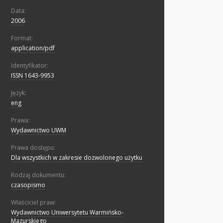
Data:
2006
Format:
application/pdf
Identyfikator:
ISSN 1643-9953
Język:
eng
Prawa:
Wydawnictwo UWM
Prawa dostępu:
Dla wszystkich w zakresie dozwolonego użytku
Rodzaj dokumentu:
czasopismo
Właściciel praw:
Wydawnictwo Uniwersytetu Warmińsko-
Mazurskiego