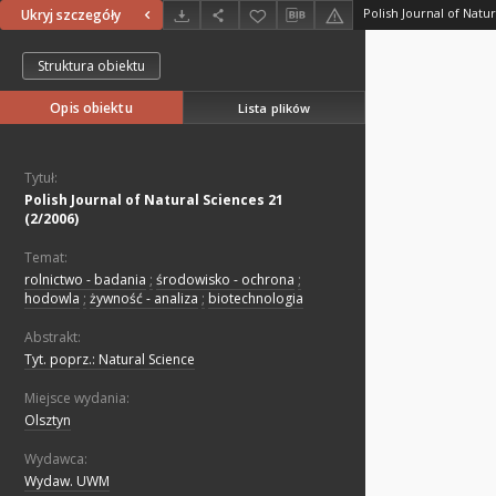
Polish Journal of Natur
Ukryj szczegóły
Struktura obiektu
Opis obiektu
Lista plików
Tytuł:
Polish Journal of Natural Sciences 21
(2/2006)
Temat:
rolnictwo - badania
;
środowisko - ochrona
;
hodowla
;
żywność - analiza
;
biotechnologia
Abstrakt:
Tyt. poprz.: Natural Science
Miejsce wydania:
Olsztyn
Wydawca:
Wydaw. UWM