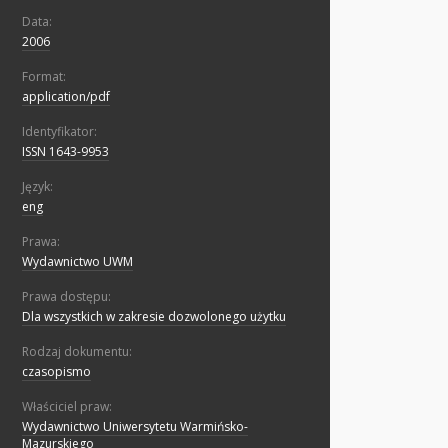
Data:
2006
Format:
application/pdf
Identyfikator:
ISSN 1643-9953
Język:
eng
Prawa:
Wydawnictwo UWM
Prawa dostępu:
Dla wszystkich w zakresie dozwolonego użytku
Rodzaj dokumentu:
czasopismo
Właściciel praw:
Wydawnictwo Uniwersytetu Warmińsko-
Mazurskiego