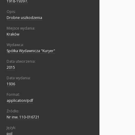
1918-1939 r.
Opis:
Drobne uszkodzenia
Miejsce wydania:
Kraków
Wydawca:
Spółka Wydawnicza "Kuryer"
Data utworzenia:
2015
Data wydania:
1936
Format:
application/pdf
Źródło:
Nr inw. 110-016721
Język:
pol