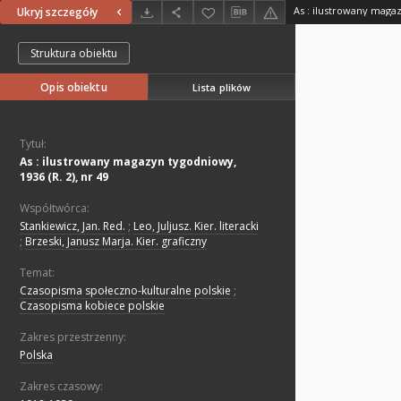
As : ilustrowany magaz
Ukryj szczegóły
Struktura obiektu
Opis obiektu
Lista plików
Tytuł:
As : ilustrowany magazyn tygodniowy,
1936 (R. 2), nr 49
Współtwórca:
Stankiewicz, Jan. Red.
;
Leo, Juljusz. Kier. literacki
;
Brzeski, Janusz Marja. Kier. graficzny
Temat:
Czasopisma społeczno-kulturalne polskie
;
Czasopisma kobiece polskie
Zakres przestrzenny:
Polska
Zakres czasowy: