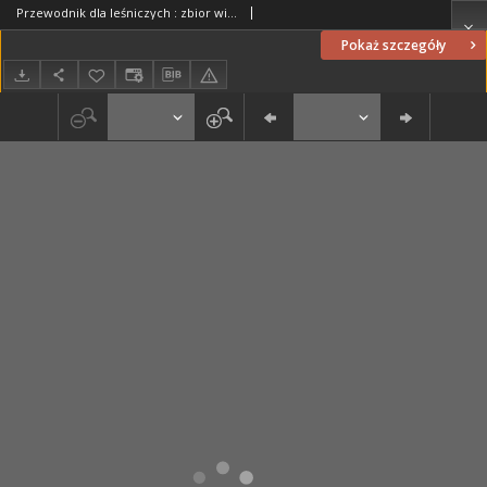
Przewodnik dla leśniczych : zbior wiadomości z gospodarstwa lasowego i odnośnych nauk pomocniczych dla użytku właścicieli lasów i poświęcających się zawodowi leśnemu. T. 1, Meteorologia, klimatologia, botanika, zoologia leśna, arytmetyka, geometrya
Pokaż szczegóły