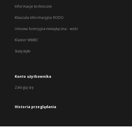
Informacje techniczne
Klauzula informacyjna RODO
Umowa licencyjna niewyłączna - wzór
Klaster WMBC
Statystyki
Konto użytkownika
Zaloguj się
Historia przeglądania