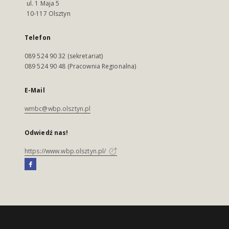
ul. 1 Maja 5
10-117 Olsztyn
Telefon
089 524 90 32 (sekretariat)
089 524 90 48 (Pracownia Regionalna)
E-Mail
wmbc@wbp.olsztyn.pl
Odwiedź nas!
https://www.wbp.olsztyn.pl/