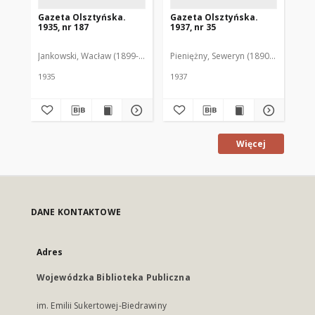
Gazeta Olsztyńska.
Gazeta Olsztyńska.
Ga
1935, nr 187
1937, nr 35
193
Jankowski, Wacław (1899-1975). Red.
Pieniężny, Seweryn (1890-1940). Red
Jan
1935
1937
193
Więcej
DANE KONTAKTOWE
Adres
Wojewódzka Biblioteka Publiczna
im. Emilii Sukertowej-Biedrawiny