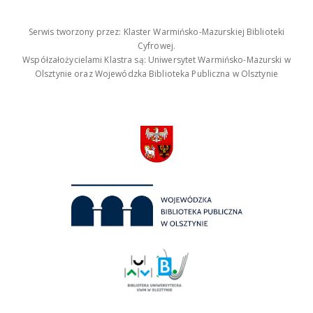
Serwis tworzony przez: Klaster Warmińsko-Mazurskiej Biblioteki
Cyfrowej.
Współzałożycielami Klastra są: Uniwersytet Warmińsko-Mazurski w
Olsztynie oraz Wojewódzka Biblioteka Publiczna w Olsztynie