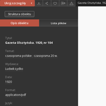
Gazeta Olsztyńska. 192
Ukryj szczegóły
Struktura obiektu
Opis obiektu
Lista plików
Tytuł:
Gazeta Olsztyńska. 1920, nr 104
Temat:
czasopisma polskie
;
czasopisma 20 w.
Wydawca:
Ludwik Łydko
Data:
1920
Format:
application/pdf
Język: