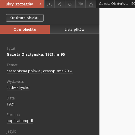
Gazeta Olsztyńska. 192
Ukryj szczegóły
Struktura obiektu
Opis obiektu
Lista plików
Tytuł:
Gazeta Olsztyńska. 1921, nr 95
Temat:
czasopisma polskie
;
czasopisma 20 w.
Wydawca:
Ludwik Łydko
Data:
1921
Format:
application/pdf
Język: