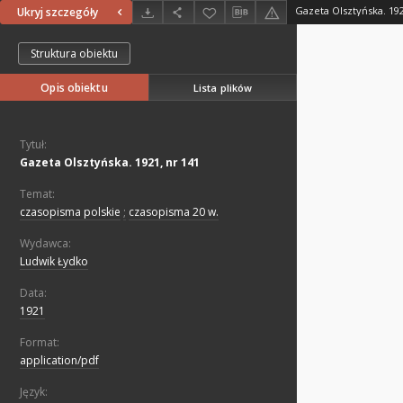
Gazeta Olsztyńska. 192
Ukryj szczegóły
Struktura obiektu
Opis obiektu
Lista plików
Tytuł:
Gazeta Olsztyńska. 1921, nr 141
Temat:
czasopisma polskie
;
czasopisma 20 w.
Wydawca:
Ludwik Łydko
Data:
1921
Format:
application/pdf
Język: